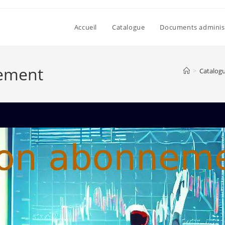
Accueil
Catalogue
Documents administ
nement
>
Catalog