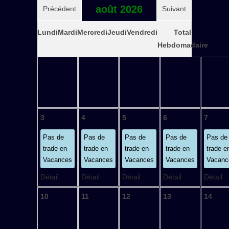
août 2026
Précédent
Suivant
Lundi
Mardi
Mercredi
Jeudi
Vendredi
Total
Hebdomadaire
3
4
5
6
7
Pas de
Pas de
Pas de
Pas de
Pas de
trade en
trade en
trade en
trade en
trade e
Vacances
Vacances
Vacances
Vacances
Vacanc
Détail
Détail
Détail
Détail
Détail
10
11
12
13
14