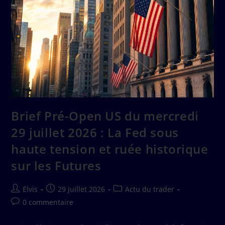
Brief Pré-Open US du mercredi
29 juillet 2026 : La Fed sous
haute tension et ruée historique
sur les Futures
Elvis
29 juillet 2026
Actu du trader
0 commentaire