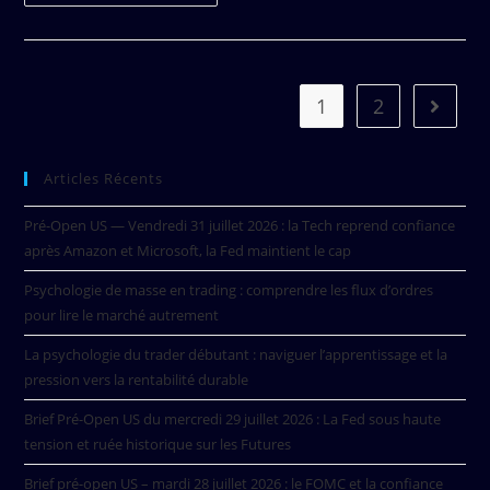
1
2
Articles Récents
Pré-Open US — Vendredi 31 juillet 2026 : la Tech reprend confiance
après Amazon et Microsoft, la Fed maintient le cap
Psychologie de masse en trading : comprendre les flux d’ordres
pour lire le marché autrement
La psychologie du trader débutant : naviguer l’apprentissage et la
pression vers la rentabilité durable
Brief Pré-Open US du mercredi 29 juillet 2026 : La Fed sous haute
tension et ruée historique sur les Futures
Brief pré-open US – mardi 28 juillet 2026 : le FOMC et la confiance