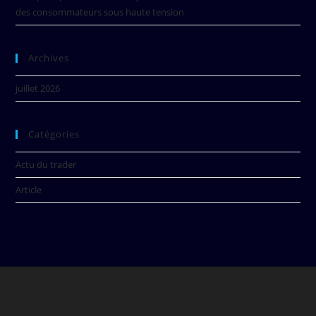
des consommateurs sous haute tension
Archives
juillet 2026
Catégories
Actu du trader
Article