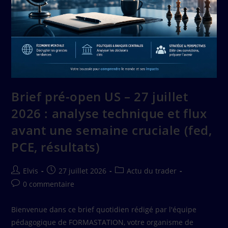
Brief pré-open US – 27 juillet
2026 : analyse technique et flux
avant une semaine cruciale (fed,
PCE, résultats)
Elvis
27 juillet 2026
Actu du trader
0 commentaire
Bienvenue dans ce brief quotidien rédigé par l'équipe
pédagogique de FORMASTATION, votre organisme de