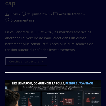
cap
Elvis
31 juillet 2026
Actu du trader
0 commentaire
En ce vendredi 31 juillet 2026, les marchés américains
abordent l'ouverture de Wall Street dans un climat
nettement plus constructif. Après plusieurs séances de
tension autour du coût des investissements…
Continuer La Lecture