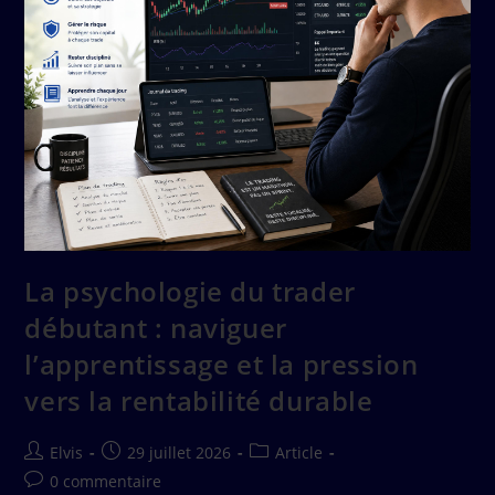
La psychologie du trader
débutant : naviguer
l’apprentissage et la pression
vers la rentabilité durable
Elvis
29 juillet 2026
Article
0 commentaire