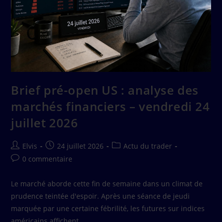
Brief pré-open US : analyse des
marchés financiers – vendredi 24
juillet 2026
Elvis
24 juillet 2026
Actu du trader
0 commentaire
Le marché aborde cette fin de semaine dans un climat de
prudence teintée d'espoir. Après une séance de jeudi
marquée par une certaine fébrilité, les futures sur indices
américains affichent…