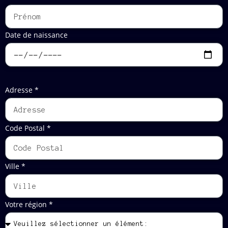
Date de naissance
Adresse *
Code Postal *
Ville *
Votre région *