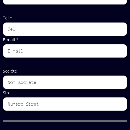
Tel *
E-mail *
Société
Siret