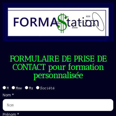
FORMULAIRE DE PRISE DE
CONTACT pour formation
personnalisée
M
Mme
Mx
Société
Nom *
Prénom *